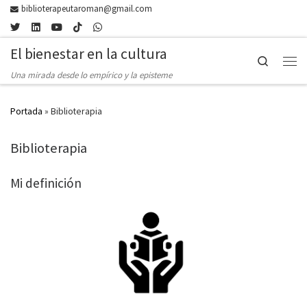
biblioterapeutaroman@gmail.com
Skip to content
El bienestar en la cultura
Search
Men
Una mirada desde lo empírico y la episteme
Portada
»
Biblioterapia
Biblioterapia
Mi definición