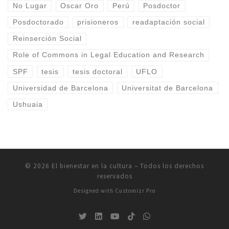
No Lugar
Oscar Oro
Perú
Posdoctor
Posdoctorado
prisioneros
readaptación social
Reinserción Social
Role of Commons in Legal Education and Research
SPF
tesis
tesis doctoral
UFLO
Universidad de Barcelona
Universitat de Barcelona
Ushuaia
© 2026
El bienestar en la cultura
–
Todos los derechos
reservados
Designed with
Customizr Pro