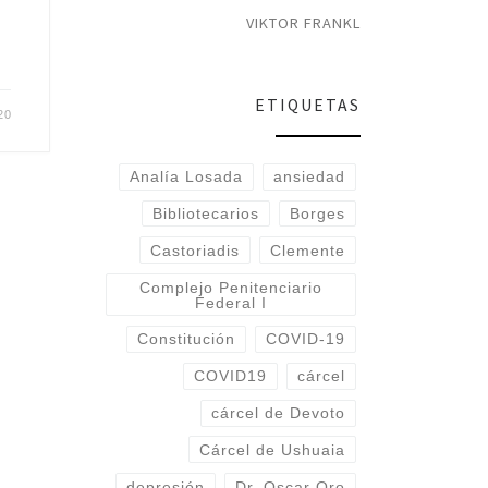
VIKTOR FRANKL
ETIQUETAS
20
Analía Losada
ansiedad
Bibliotecarios
Borges
Castoriadis
Clemente
Complejo Penitenciario
Federal I
Constitución
COVID-19
COVID19
cárcel
cárcel de Devoto
Cárcel de Ushuaia
depresión
Dr. Oscar Oro