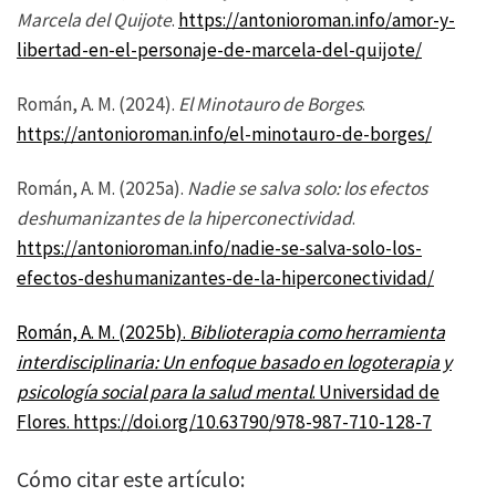
Marcela del Quijote
.
https://antonioroman.info/amor-y-
libertad-en-el-personaje-de-marcela-del-quijote/
Román, A. M. (2024).
El Minotauro de Borges
.
https://antonioroman.info/el-minotauro-de-borges/
Román, A. M. (2025a).
Nadie se salva solo: los efectos
deshumanizantes de la hiperconectividad
.
https://antonioroman.info/nadie-se-salva-solo-los-
efectos-deshumanizantes-de-la-hiperconectividad/
Román, A. M. (2025b).
Biblioterapia como herramienta
interdisciplinaria: Un enfoque basado en logoterapia y
psicología social para la salud mental
. Universidad de
Flores. https://doi.org/10.63790/978-987-710-128-7
Cómo citar este artículo: