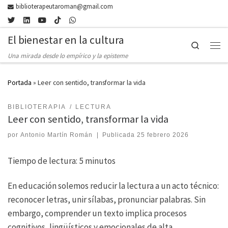
biblioterapeutaroman@gmail.com
Skip to content
El bienestar en la cultura
Search
Men
Una mirada desde lo empírico y la episteme
Portada
»
Leer con sentido, transformar la vida
BIBLIOTERAPIA
LECTURA
Leer con sentido, transformar la vida
por
Antonio Martín Román
|
Publicada
25 febrero 2026
Tiempo de lectura:
5
minutos
En educación solemos reducir la lectura a un acto técnico:
reconocer letras, unir sílabas, pronunciar palabras. Sin
embargo, comprender un texto implica procesos
cognitivos, lingüísticos y emocionales de alta