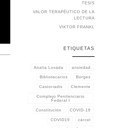
TESIS
VALOR TERAPÉUTICO DE LA
LECTURA
VIKTOR FRANKL
ETIQUETAS
Analía Losada
ansiedad
Bibliotecarios
Borges
Castoriadis
Clemente
Complejo Penitenciario
Federal I
Constitución
COVID-19
COVID19
cárcel