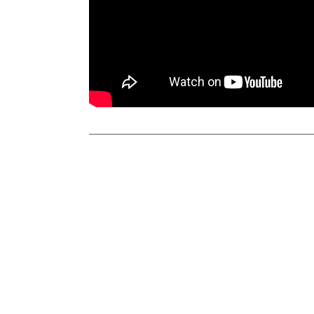
SIN CATEGORÍA
Risa y la cabina del vien
Tiempo de lectura:
2
minutos
No suelo hacer críticas de cine en este espaci
pero Risa y la cabina del viento realmente lo
merece. Es una película que invita a verla… y 