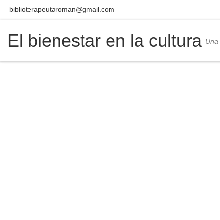
biblioterapeutaroman@gmail.com
Skip to content
El bienestar en la cultura
Una 
PosDocto