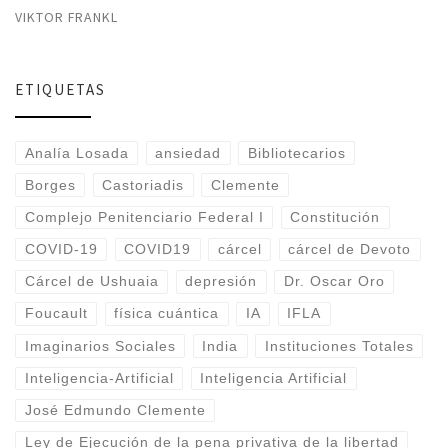
VIKTOR FRANKL
ETIQUETAS
Analía Losada
ansiedad
Bibliotecarios
Borges
Castoriadis
Clemente
Complejo Penitenciario Federal I
Constitución
COVID-19
COVID19
cárcel
cárcel de Devoto
Cárcel de Ushuaia
depresión
Dr. Oscar Oro
Foucault
física cuántica
IA
IFLA
Imaginarios Sociales
India
Instituciones Totales
Inteligencia-Artificial
Inteligencia Artificial
José Edmundo Clemente
Ley de Ejecución de la pena privativa de la libertad