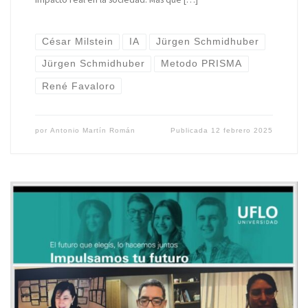
César Milstein
IA
Jürgen Schmidhuber
Jürgen Schmidhuber
Metodo PRISMA
René Favaloro
por
Antonio Martín Román
Publicada
12 febrero 2025