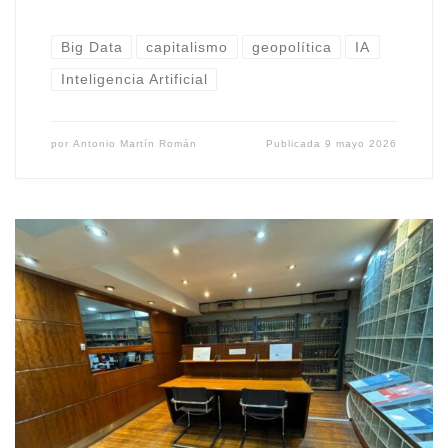
Big Data
capitalismo
geopolítica
IA
Inteligencia Artificial
por
Antonio Martín Román
Publicada
9 mayo 2026