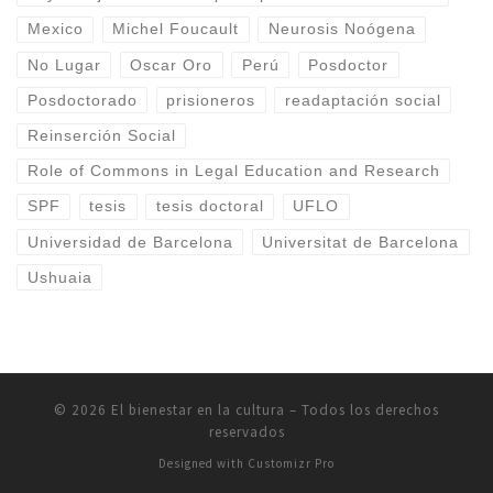
Mexico
Michel Foucault
Neurosis Noógena
No Lugar
Oscar Oro
Perú
Posdoctor
Posdoctorado
prisioneros
readaptación social
Reinserción Social
Role of Commons in Legal Education and Research
SPF
tesis
tesis doctoral
UFLO
Universidad de Barcelona
Universitat de Barcelona
Ushuaia
© 2026
El bienestar en la cultura
–
Todos los derechos
reservados
Designed with
Customizr Pro