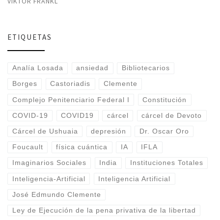
VIKTOR FRANKL
ETIQUETAS
Analía Losada
ansiedad
Bibliotecarios
Borges
Castoriadis
Clemente
Complejo Penitenciario Federal I
Constitución
COVID-19
COVID19
cárcel
cárcel de Devoto
Cárcel de Ushuaia
depresión
Dr. Oscar Oro
Foucault
física cuántica
IA
IFLA
Imaginarios Sociales
India
Instituciones Totales
Inteligencia-Artificial
Inteligencia Artificial
José Edmundo Clemente
Ley de Ejecución de la pena privativa de la libertad