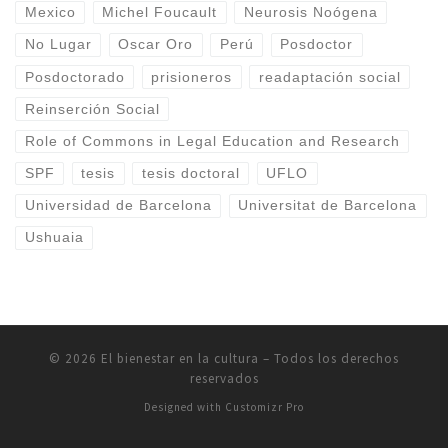
Mexico
Michel Foucault
Neurosis Noógena
No Lugar
Oscar Oro
Perú
Posdoctor
Posdoctorado
prisioneros
readaptación social
Reinserción Social
Role of Commons in Legal Education and Research
SPF
tesis
tesis doctoral
UFLO
Universidad de Barcelona
Universitat de Barcelona
Ushuaia
© 2026
El bienestar en la cultura
–
Todos los derechos
reservados
Designed with
Customizr Pro