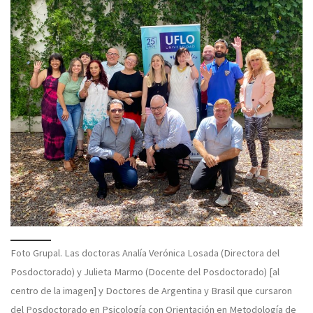
Foto Grupal. Las doctoras Analía Verónica Losada (Directora del
Posdoctorado) y Julieta Marmo (Docente del Posdoctorado) [al
centro de la imagen] y Doctores de Argentina y Brasil que cursaron
del Posdoctorado en Psicología con Orientación en Metodología de