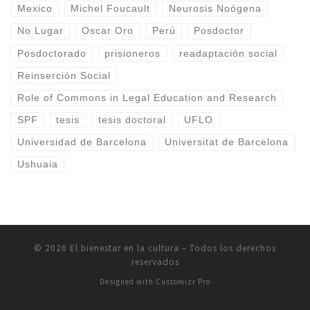
Mexico
Michel Foucault
Neurosis Noógena
No Lugar
Oscar Oro
Perú
Posdoctor
Posdoctorado
prisioneros
readaptación social
Reinserción Social
Role of Commons in Legal Education and Research
SPF
tesis
tesis doctoral
UFLO
Universidad de Barcelona
Universitat de Barcelona
Ushuaia
© 2026
El bienestar en la cultura
–
Todos los derechos
reservados
Designed with
Customizr Pro