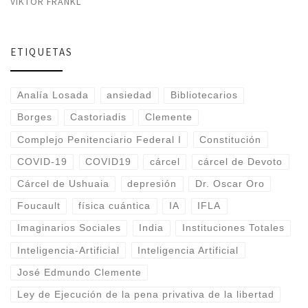
VIKTOR FRANKL
ETIQUETAS
Analía Losada
ansiedad
Bibliotecarios
Borges
Castoriadis
Clemente
Complejo Penitenciario Federal I
Constitución
COVID-19
COVID19
cárcel
cárcel de Devoto
Cárcel de Ushuaia
depresión
Dr. Oscar Oro
Foucault
física cuántica
IA
IFLA
Imaginarios Sociales
India
Instituciones Totales
Inteligencia-Artificial
Inteligencia Artificial
José Edmundo Clemente
Ley de Ejecución de la pena privativa de la libertad