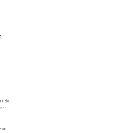
n
es de
onas
ó en