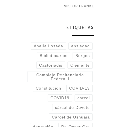
VIKTOR FRANKL
ETIQUETAS
Analía Losada
ansiedad
Bibliotecarios
Borges
Castoriadis
Clemente
Complejo Penitenciario
Federal I
Constitución
COVID-19
COVID19
cárcel
cárcel de Devoto
Cárcel de Ushuaia
depresión
Dr. Oscar Oro