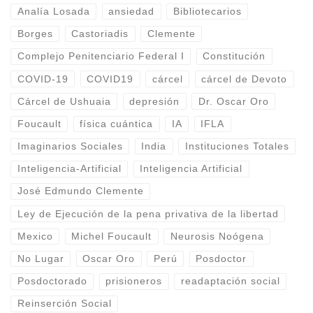
Analía Losada
ansiedad
Bibliotecarios
Borges
Castoriadis
Clemente
Complejo Penitenciario Federal I
Constitución
COVID-19
COVID19
cárcel
cárcel de Devoto
Cárcel de Ushuaia
depresión
Dr. Oscar Oro
Foucault
física cuántica
IA
IFLA
Imaginarios Sociales
India
Instituciones Totales
Inteligencia-Artificial
Inteligencia Artificial
José Edmundo Clemente
Ley de Ejecución de la pena privativa de la libertad
Mexico
Michel Foucault
Neurosis Noógena
No Lugar
Oscar Oro
Perú
Posdoctor
Posdoctorado
prisioneros
readaptación social
Reinserción Social