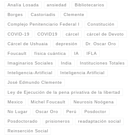
Analía Losada
ansiedad
Bibliotecarios
Borges
Castoriadis
Clemente
Complejo Penitenciario Federal I
Constitución
COVID-19
COVID19
cárcel
cárcel de Devoto
Cárcel de Ushuaia
depresión
Dr. Oscar Oro
Foucault
física cuántica
IA
IFLA
Imaginarios Sociales
India
Instituciones Totales
Inteligencia-Artificial
Inteligencia Artificial
José Edmundo Clemente
Ley de Ejecución de la pena privativa de la libertad
Mexico
Michel Foucault
Neurosis Noógena
No Lugar
Oscar Oro
Perú
Posdoctor
Posdoctorado
prisioneros
readaptación social
Reinserción Social