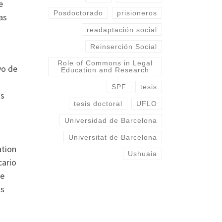
e
Posdoctorado
prisioneros
as
readaptación social
Reinserción Social
Role of Commons in Legal
vo de
Education and Research
SPF
tesis
as
tesis doctoral
UFLO
Universidad de Barcelona
Universitat de Barcelona
ation
Ushuaia
cario
te
us