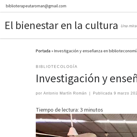
biblioterapeutaroman@gmail.com
Skip to content
El bienestar en la cultura
Una mirad
Portada
»
Investigación y enseñanza en biblioteconomí
BIBLIOTECOLOGÍA
Investigación y ense
por
Antonio Martín Román
|
Publicada
9 marzo 20
Tiempo de lectura:
3
minutos