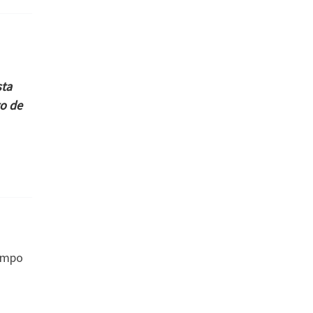
sta
to de
iempo