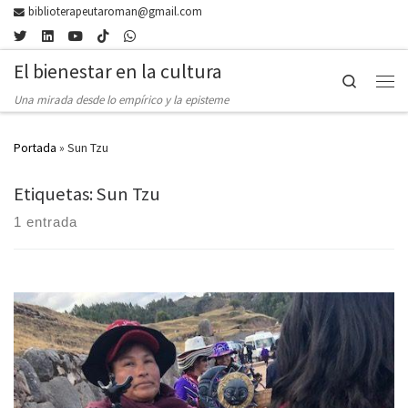
biblioterapeutaroman@gmail.com
Skip to content
El bienestar en la cultura
Search
Men
Una mirada desde lo empírico y la episteme
Portada
»
Sun Tzu
Etiquetas: Sun Tzu
1 entrada