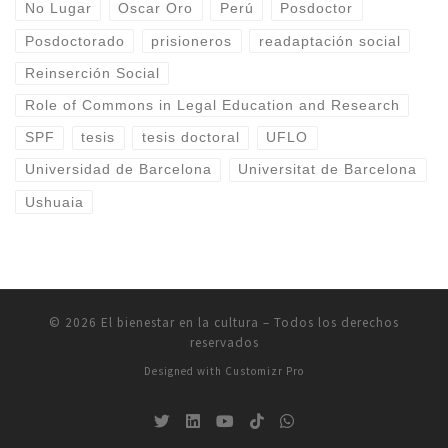
No Lugar
Oscar Oro
Perú
Posdoctor
Posdoctorado
prisioneros
readaptación social
Reinserción Social
Role of Commons in Legal Education and Research
SPF
tesis
tesis doctoral
UFLO
Universidad de Barcelona
Universitat de Barcelona
Ushuaia
© 2026
El bienestar en la cultura
–
Todos los derechos
reservados
Designed with
Customizr Pro