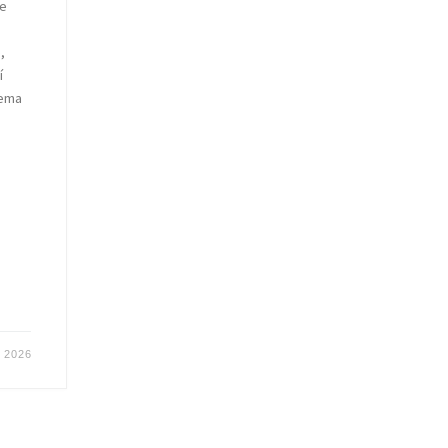
te
,
í
tema
 2026