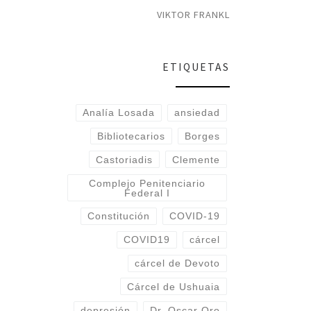
VIKTOR FRANKL
ETIQUETAS
Analía Losada
ansiedad
Bibliotecarios
Borges
Castoriadis
Clemente
Complejo Penitenciario
Federal I
Constitución
COVID-19
COVID19
cárcel
cárcel de Devoto
Cárcel de Ushuaia
depresión
Dr. Oscar Oro