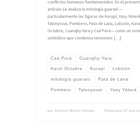
conflictos humanos fundamentales. En el presen
artículo se analiza la mitología guaraní —
particularmente las figuras de Kurupí, Yasy Yateré
Talonyovai, Pombero, Pata de Lana, Lobizón, Kara
Octubre, Cuarajhy-Yara y Caá Porá— como un sis
simbólico que condensa tensiones […]
Caá Porá
Cuarajhy-Yara
Karaí Octubre
Kurupí
Lobizón
mitología guaraní
Pata de Lana
Pombero
Talonyovai
Yasy Yateré
por
Antonio Martín Román
Publicada
20 marzo