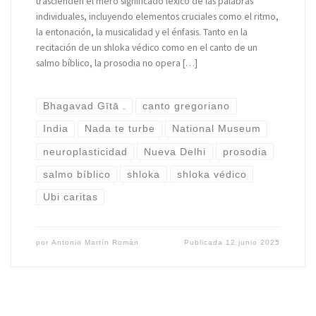
trascienden el mero significado léxico de las palabras
individuales, incluyendo elementos cruciales como el ritmo,
la entonación, la musicalidad y el énfasis. Tanto en la
recitación de un shloka védico como en el canto de un
salmo bíblico, la prosodia no opera […]
Bhagavad Gītā .
canto gregoriano
India
Nada te turbe
National Museum
neuroplasticidad
Nueva Delhi
prosodia
salmo bíblico
shloka
shloka védico
Ubi caritas
por
Antonio Martín Román
Publicada
12 junio 2025