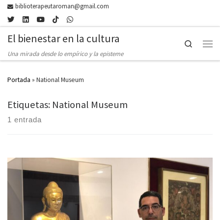
biblioterapeutaroman@gmail.com
Skip to content
El bienestar en la cultura
Search
Men
Una mirada desde lo empírico y la episteme
Portada
»
National Museum
Etiquetas: National Museum
1 entrada