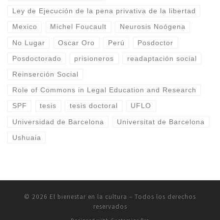
Ley de Ejecución de la pena privativa de la libertad
Mexico
Michel Foucault
Neurosis Noógena
No Lugar
Oscar Oro
Perú
Posdoctor
Posdoctorado
prisioneros
readaptación social
Reinserción Social
Role of Commons in Legal Education and Research
SPF
tesis
tesis doctoral
UFLO
Universidad de Barcelona
Universitat de Barcelona
Ushuaia
© 2026
El bienestar en la cultura
–
Todos los derechos
reservados