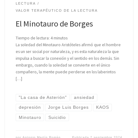
LECTURA
VALOR TERAPÉUTICO DE LA LECTURA
El Minotauro de Borges
Tiempo de lectura:
4
minutos
La soledad del Minotauro Aristóteles afirmó que el hombre
es un ser social por naturaleza, y es esta naturaleza la que
impulsa a buscar la conexión y el sentido en los demás. Sin
embargo, cuando la soledad se convierte en el único
compañero, la mente puede perderse en los laberintos
[…]
"La casa de Asterión"
ansiedad
depresión
Jorge Luis Borges
KAOS
Minotauro
Suicidio
por
Antonio Martín Román
Publicada
2 septiembre 2024