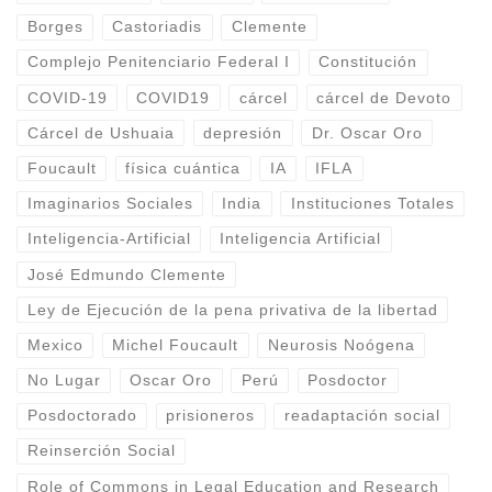
Borges
Castoriadis
Clemente
Complejo Penitenciario Federal I
Constitución
COVID-19
COVID19
cárcel
cárcel de Devoto
Cárcel de Ushuaia
depresión
Dr. Oscar Oro
Foucault
física cuántica
IA
IFLA
Imaginarios Sociales
India
Instituciones Totales
Inteligencia-Artificial
Inteligencia Artificial
José Edmundo Clemente
Ley de Ejecución de la pena privativa de la libertad
Mexico
Michel Foucault
Neurosis Noógena
No Lugar
Oscar Oro
Perú
Posdoctor
Posdoctorado
prisioneros
readaptación social
Reinserción Social
Role of Commons in Legal Education and Research