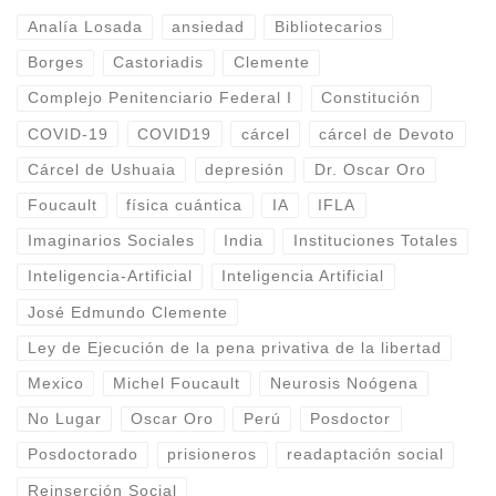
Analía Losada
ansiedad
Bibliotecarios
Borges
Castoriadis
Clemente
Complejo Penitenciario Federal I
Constitución
COVID-19
COVID19
cárcel
cárcel de Devoto
Cárcel de Ushuaia
depresión
Dr. Oscar Oro
Foucault
física cuántica
IA
IFLA
Imaginarios Sociales
India
Instituciones Totales
Inteligencia-Artificial
Inteligencia Artificial
José Edmundo Clemente
Ley de Ejecución de la pena privativa de la libertad
Mexico
Michel Foucault
Neurosis Noógena
No Lugar
Oscar Oro
Perú
Posdoctor
Posdoctorado
prisioneros
readaptación social
Reinserción Social