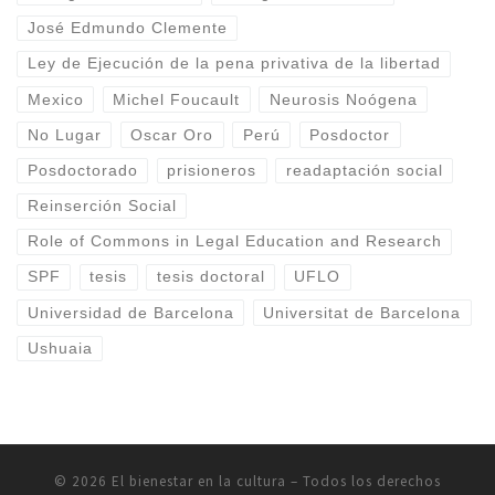
José Edmundo Clemente
Ley de Ejecución de la pena privativa de la libertad
Mexico
Michel Foucault
Neurosis Noógena
No Lugar
Oscar Oro
Perú
Posdoctor
Posdoctorado
prisioneros
readaptación social
Reinserción Social
Role of Commons in Legal Education and Research
SPF
tesis
tesis doctoral
UFLO
Universidad de Barcelona
Universitat de Barcelona
Ushuaia
© 2026
El bienestar en la cultura
–
Todos los derechos